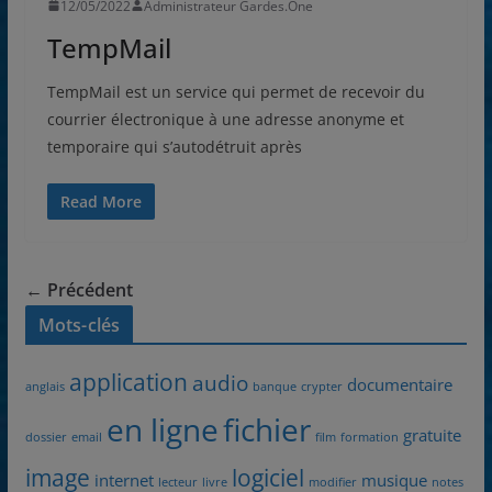
12/05/2022
Administrateur Gardes.One
TempMail
TempMail est un service qui permet de recevoir du
courrier électronique à une adresse anonyme et
temporaire qui s’autodétruit après
Read More
← Précédent
Mots-clés
application
audio
documentaire
anglais
banque
crypter
en ligne
fichier
gratuite
dossier
email
film
formation
image
logiciel
internet
musique
lecteur
livre
modifier
notes