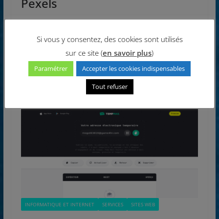
Pexels
Pexels est une banque de photos et de vidéos
gratuites. Vous pouvez modifier les photos, les vidéos
Si vous y consentez, des cookies sont utilisés
comme bon vous
sur ce site (
en savoir plus
)
Paramétrer
Accepter les cookies indispensables
Read More
Tout refuser
INFORMATIQUE ET INTERNET
SERVICES
SITES WEB