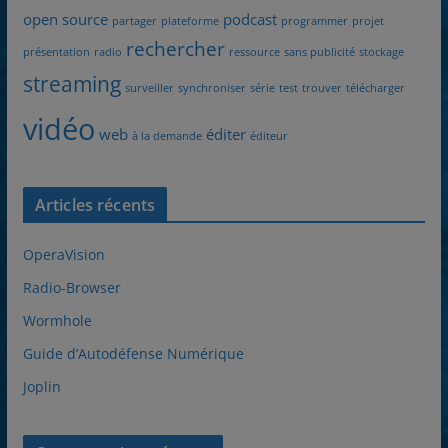
open source
podcast
partager
plateforme
programmer
projet
rechercher
présentation
radio
ressource
sans publicité
stockage
streaming
surveiller
synchroniser
série
test
trouver
télécharger
vidéo
web
éditer
à la demande
éditeur
Articles récents
OperaVision
Radio-Browser
Wormhole
Guide d’Autodéfense Numérique
Joplin