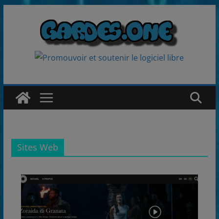
Passer
au
contenu
Sites Web