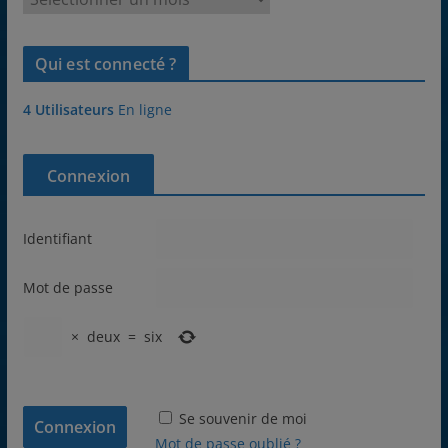
r
c
Qui est connecté ?
h
i
4 Utilisateurs
En ligne
v
e
s
Connexion
Identifiant
Mot de passe
×
deux
=
six
Se souvenir de moi
Mot de passe oublié ?