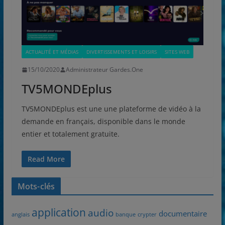
ACTUALITÉ ET MÉDIAS
DIVERTISSEMENTS ET LOISIRS
SITES WEB
15/10/2020
Administrateur Gardes.One
TV5MONDEplus
TV5MONDEplus est une une plateforme de vidéo à la
demande en français, disponible dans le monde
entier et totalement gratuite.
Read More
Mots-clés
application
audio
documentaire
anglais
banque
crypter