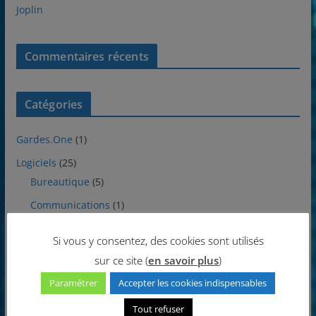
Joplin
Commentaires récents
Catégories
Gardes.One
(1)
Logiciels
(25)
Bureautique
(5)
Communications
(1)
Divers
(1)
Si vous y consentez, des cookies sont utilisés
Internet
(1)
sur ce site (
en savoir plus
)
Multimédia
(8)
Paramétrer
Accepter les cookies indispensables
Protections
(1)
Tout refuser