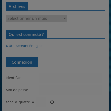
Archives
A
r
c
Qui est connecté ?
h
i
4 Utilisateurs
En ligne
v
e
s
Connexion
Identifiant
Mot de passe
sept
×
quatre
=