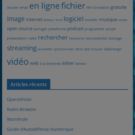
en ligne
fichier
gratuite
dossier
email
film
formation
image
logiciel
internet
musique
lecteur
livre
modifier
notes
open source
podcast
partager
plateforme
programmer
projet
rechercher
présentation
radio
ressource
sans publicité
stockage
streaming
surveiller
synchroniser
série
test
trouver
télécharger
vidéo
web
éditer
à la demande
éditeur
Articles récents
OperaVision
Radio-Browser
Wormhole
Guide d’Autodéfense Numérique