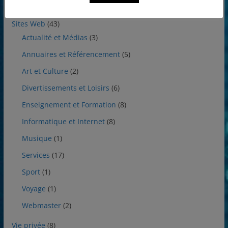
Utilitaires
(7)
Sites Web
(43)
Actualité et Médias
(3)
Annuaires et Référencement
(5)
Art et Culture
(2)
Divertissements et Loisirs
(6)
Enseignement et Formation
(8)
Informatique et Internet
(8)
Musique
(1)
Services
(17)
Sport
(1)
Voyage
(1)
Webmaster
(2)
Vie privée
(8)