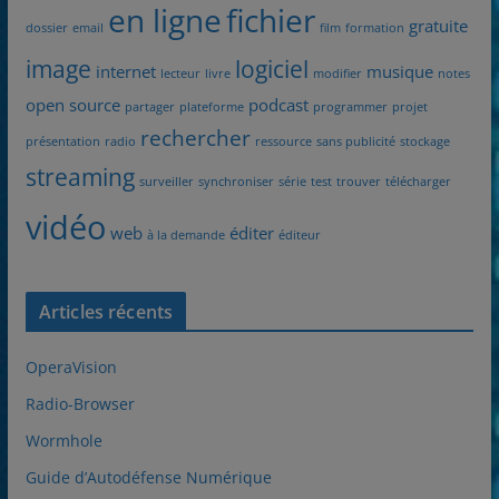
en ligne
fichier
gratuite
dossier
email
film
formation
image
logiciel
internet
musique
lecteur
livre
modifier
notes
open source
podcast
partager
plateforme
programmer
projet
rechercher
présentation
radio
ressource
sans publicité
stockage
streaming
surveiller
synchroniser
série
test
trouver
télécharger
vidéo
web
éditer
à la demande
éditeur
Articles récents
OperaVision
Radio-Browser
Wormhole
Guide d’Autodéfense Numérique