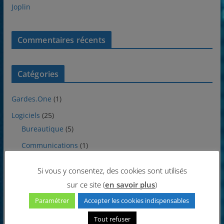
Joplin
Commentaires récents
Catégories
Gardes.One
(1)
Logiciels
(25)
Bureautique
(5)
Communications
(1)
Divers
(1)
Si vous y consentez, des cookies sont utilisés
Internet
(1)
sur ce site (
en savoir plus
)
Multimédia
(8)
Paramétrer
Accepter les cookies indispensables
Protections
(1)
Tout refuser