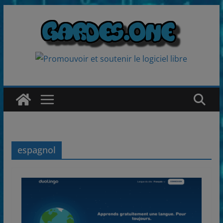
Passer
au
contenu
espagnol