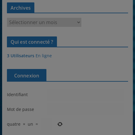
Archives
A
r
c
Qui est connecté ?
h
i
3 Utilisateurs
En ligne
v
e
s
Connexion
Identifiant
Mot de passe
quatre
×
un
=