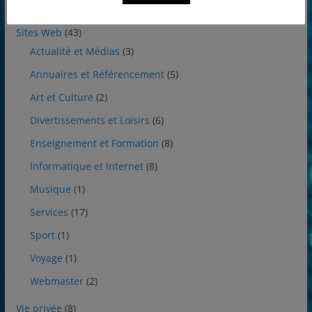
Utilitaires
(7)
Sites Web
(43)
Actualité et Médias
(3)
Annuaires et Référencement
(5)
Art et Culture
(2)
Divertissements et Loisirs
(6)
Enseignement et Formation
(8)
Informatique et Internet
(8)
Musique
(1)
Services
(17)
Sport
(1)
Voyage
(1)
Webmaster
(2)
Vie privée
(8)