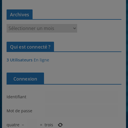
Archives
A
r
c
Qui est connecté ?
h
i
3 Utilisateurs
En ligne
v
e
s
Connexion
Identifiant
Mot de passe
quatre
−
=
trois