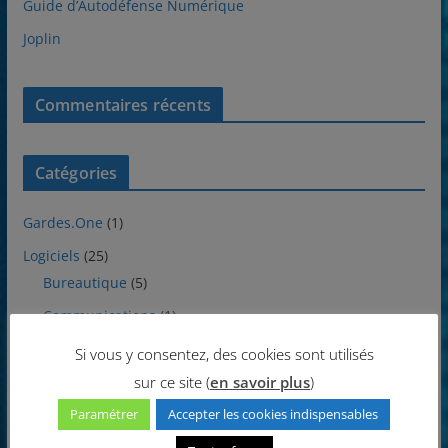
Guide d’Autodéfense Numérique
Joplin
Commentaires récents
Catégories
Gardes.One
(1)
Logiciels
(25)
Bureautique
(5)
Communications
(1)
Divers
(1)
Si vous y consentez, des cookies sont utilisés
sur ce site (
en savoir plus
)
Internet
(1)
Paramétrer
Accepter les cookies indispensables
Multimédia
(8)
Protections
(1)