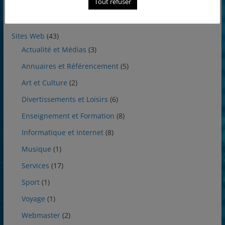
Tout refuser
Utilitaires
(7)
Sites Web
(43)
Actualité et Médias
(3)
Annuaires et Référencement
(5)
Art et Culture
(2)
Divertissements et Loisirs
(6)
Enseignement et Formation
(8)
Informatique et Internet
(8)
Musique
(1)
Services
(17)
Sport
(1)
Voyage
(1)
Webmaster
(2)