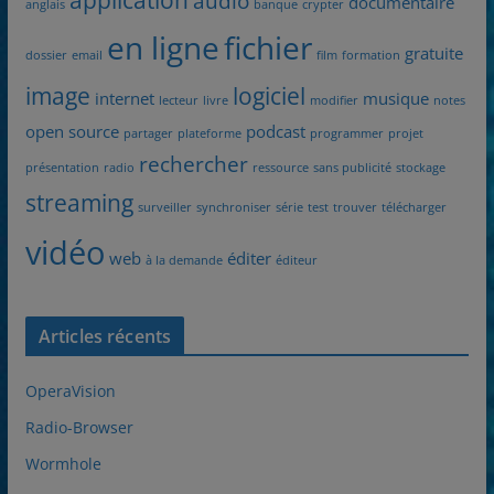
audio
documentaire
anglais
banque
crypter
en ligne
fichier
gratuite
dossier
email
film
formation
image
logiciel
internet
musique
lecteur
livre
modifier
notes
open source
podcast
partager
plateforme
programmer
projet
rechercher
présentation
radio
ressource
sans publicité
stockage
streaming
surveiller
synchroniser
série
test
trouver
télécharger
vidéo
web
éditer
à la demande
éditeur
Articles récents
OperaVision
Radio-Browser
Wormhole