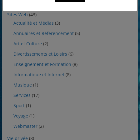
Utilitaires
(7)
Sites Web
(43)
Actualité et Médias
(3)
Annuaires et Référencement
(5)
Art et Culture
(2)
Divertissements et Loisirs
(6)
Enseignement et Formation
(8)
Informatique et Internet
(8)
Musique
(1)
Services
(17)
Sport
(1)
Voyage
(1)
Webmaster
(2)
Vie privée
(8)