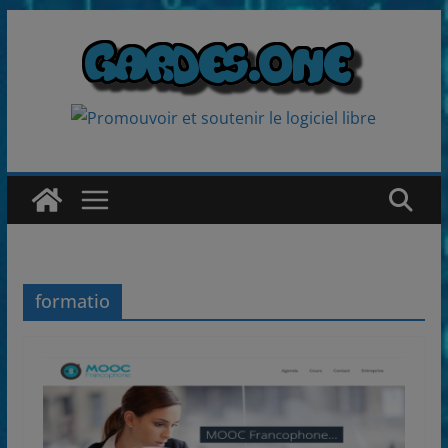
Passer
au
contenu
formatio