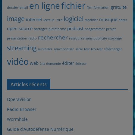
en ligne
fichier
gratuite
dossier
email
film
formation
image
logiciel
internet
musique
lecteur
livre
modifier
notes
open source
podcast
partager
plateforme
programmer
projet
rechercher
présentation
radio
ressource
sans publicité
stockage
streaming
surveiller
synchroniser
série
test
trouver
télécharger
vidéo
web
éditer
à la demande
éditeur
Articles récents
OperaVision
Radio-Browser
Wormhole
Guide d’Autodéfense Numérique