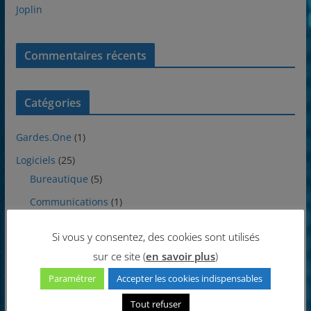
Joplin
Commentaires récents
Catégories
Gardes.One
(1)
Logiciels
(25)
Bureautique
(5)
Communications
(1)
Divers
(1)
Si vous y consentez, des cookies sont utilisés
Internet
(1)
sur ce site (
en savoir plus
)
Multimédia
(8)
Paramétrer
Accepter les cookies indispensables
Protections
(1)
Tout refuser