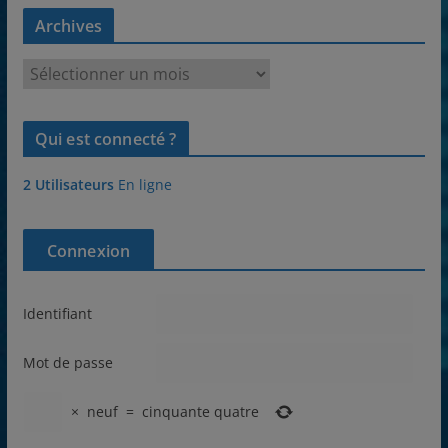
Archives
A
r
c
Qui est connecté ?
h
i
2 Utilisateurs
En ligne
v
e
s
Connexion
Identifiant
Mot de passe
×
neuf
=
cinquante quatre