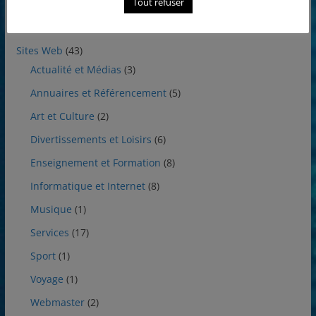
Tout refuser
Utilitaires
(7)
Sites Web
(43)
Actualité et Médias
(3)
Annuaires et Référencement
(5)
Art et Culture
(2)
Divertissements et Loisirs
(6)
Enseignement et Formation
(8)
Informatique et Internet
(8)
Musique
(1)
Services
(17)
Sport
(1)
Voyage
(1)
Webmaster
(2)