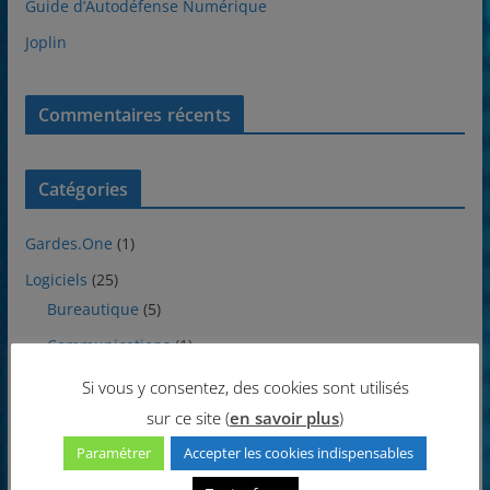
Guide d’Autodéfense Numérique
Joplin
Commentaires récents
Catégories
Gardes.One
(1)
Logiciels
(25)
Bureautique
(5)
Communications
(1)
Divers
(1)
Si vous y consentez, des cookies sont utilisés
sur ce site (
en savoir plus
)
Internet
(1)
Paramétrer
Accepter les cookies indispensables
Multimédia
(8)
Protections
(1)