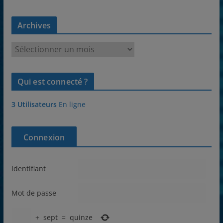
Archives
A
r
c
Qui est connecté ?
h
i
3 Utilisateurs
En ligne
v
e
s
Connexion
Identifiant
Mot de passe
+
sept
=
quinze