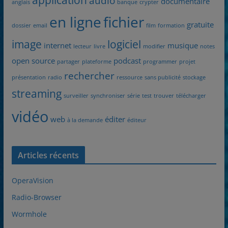
audio
documentaire
anglais
banque
crypter
en ligne
fichier
gratuite
dossier
email
film
formation
image
logiciel
internet
musique
lecteur
livre
modifier
notes
open source
podcast
partager
plateforme
programmer
projet
rechercher
présentation
radio
ressource
sans publicité
stockage
streaming
surveiller
synchroniser
série
test
trouver
télécharger
vidéo
web
éditer
à la demande
éditeur
Articles récents
OperaVision
Radio-Browser
Wormhole