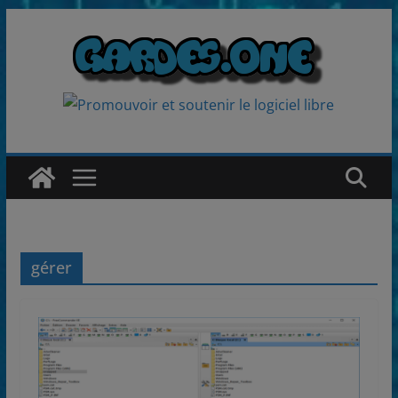
Passer
au
contenu
gérer