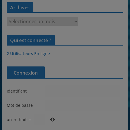
Archives
A
r
c
Qui est connecté ?
h
i
2 Utilisateurs
En ligne
v
e
s
Connexion
Identifiant
Mot de passe
un
+
huit
=