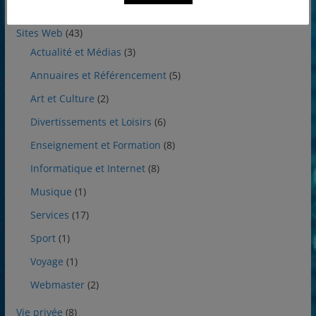
Utilitaires
(7)
Sites Web
(43)
Actualité et Médias
(3)
Annuaires et Référencement
(5)
Art et Culture
(2)
Divertissements et Loisirs
(6)
Enseignement et Formation
(8)
Informatique et Internet
(8)
Musique
(1)
Services
(17)
Sport
(1)
Voyage
(1)
Webmaster
(2)
Vie privée
(8)