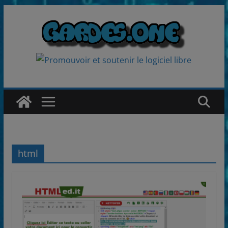
Passer
au
contenu
html