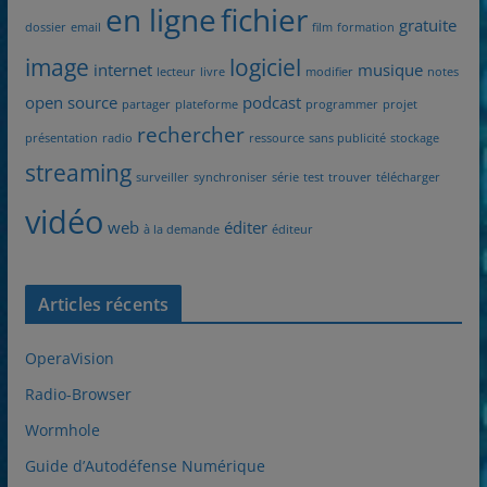
en ligne
fichier
gratuite
dossier
email
film
formation
image
logiciel
internet
musique
lecteur
livre
modifier
notes
open source
podcast
partager
plateforme
programmer
projet
rechercher
présentation
radio
ressource
sans publicité
stockage
streaming
surveiller
synchroniser
série
test
trouver
télécharger
vidéo
web
éditer
à la demande
éditeur
Articles récents
OperaVision
Radio-Browser
Wormhole
Guide d’Autodéfense Numérique