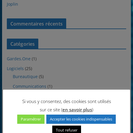
Joplin
Commentaires récents
Catégories
Gardes.One
(1)
Logiciels
(25)
Bureautique
(5)
Communications
(1)
Divers
(1)
Si vous y consentez, des cookies sont utilisés
Internet
(1)
sur ce site (
en savoir plus
)
Multimédia
(8)
Paramétrer
Accepter les cookies indispensables
Protections
(1)
Tout refuser