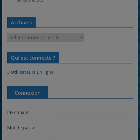
Archives
A
r
c
Qui est connecté ?
h
i
3 Utilisateurs
En ligne
v
e
s
Connexion
Identifiant
Mot de passe