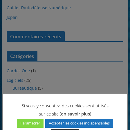
Guide d’Autodéfense Numérique
Joplin
Commentaires récents
Catégories
Gardes.One
(1)
Logiciels
(25)
Bureautique
(5)
Communications
(1)
Si vous y consentez, des cookies sont utilisés
Divers
(1)
sur ce site (
en savoir plus
)
Internet
(1)
Paramétrer
Accepter les cookies indispensables
Multimédia
(8)