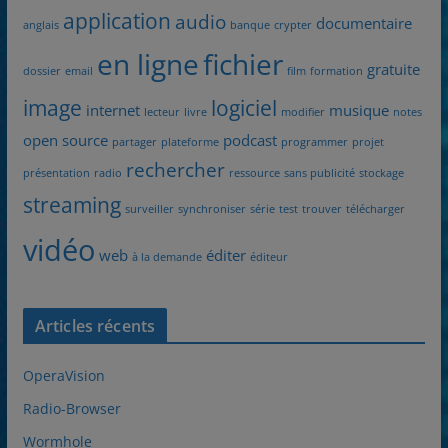
application
audio
documentaire
anglais
banque
crypter
en ligne
fichier
gratuite
dossier
email
film
formation
image
logiciel
internet
musique
lecteur
livre
modifier
notes
open source
podcast
partager
plateforme
programmer
projet
rechercher
présentation
radio
ressource
sans publicité
stockage
streaming
surveiller
synchroniser
série
test
trouver
télécharger
vidéo
web
éditer
à la demande
éditeur
Articles récents
OperaVision
Radio-Browser
Wormhole