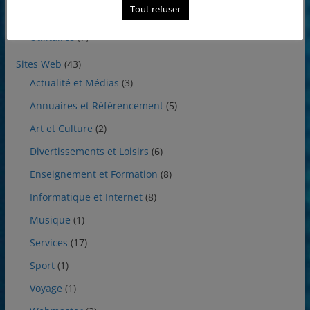
Tout refuser
Protections
(1)
Utilitaires
(7)
Sites Web
(43)
Actualité et Médias
(3)
Annuaires et Référencement
(5)
Art et Culture
(2)
Divertissements et Loisirs
(6)
Enseignement et Formation
(8)
Informatique et Internet
(8)
Musique
(1)
Services
(17)
Sport
(1)
Voyage
(1)