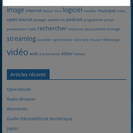
image
logiciel
internet
musique
lecteur
livre
modifier
notes
open source
podcast
partager
plateforme
programmer
projet
rechercher
présentation
radio
ressource
sans publicité
stockage
streaming
surveiller
synchroniser
série
test
trouver
télécharger
vidéo
web
éditer
à la demande
éditeur
Articles récents
OperaVision
Radio-Browser
Wormhole
Guide d’Autodéfense Numérique
Joplin