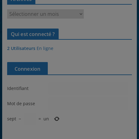
A
r
c
Qui est connecté ?
h
i
2 Utilisateurs
En ligne
v
e
s
Connexion
Identifiant
Mot de passe
sept
−
=
un