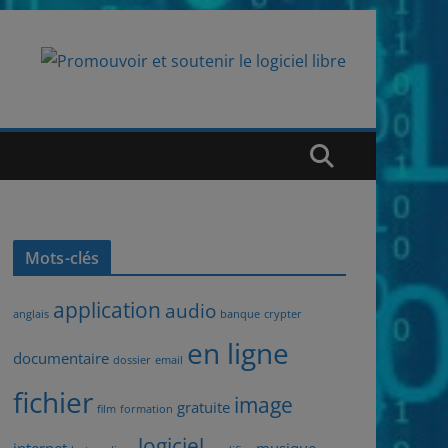
Mots-clés
application
audio
anglais
banque
crypter
en ligne
documentaire
dossier
email
fichier
image
gratuite
film
formation
logiciel