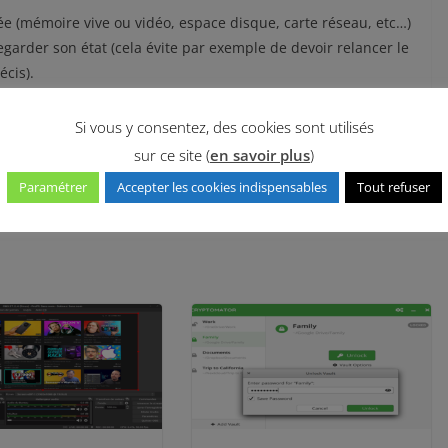
e (mémoire vive ou vidéo, espace disque, carte réseau, etc…)
egarder son état (cela évite par exemple de devoir relancer le
écis).
Si vous y consentez, des cookies sont utilisés
sur ce site (
en savoir plus
)
Paramétrer
Accepter les cookies indispensables
Tout refuser
Speedtest by Ookla