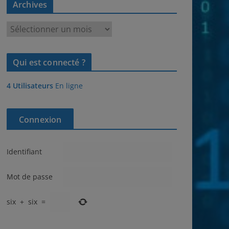
Archives
A
r
c
Qui est connecté ?
h
i
4 Utilisateurs
En ligne
v
e
s
Connexion
Identifiant
Mot de passe
six
+
six
=