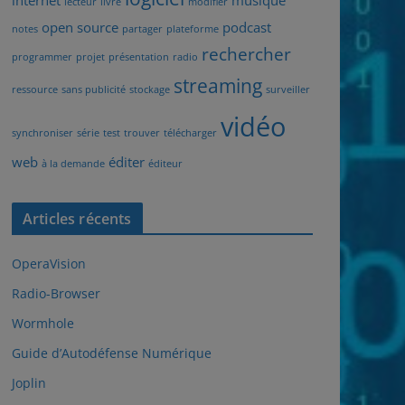
internet
musique
lecteur
livre
modifier
open source
podcast
notes
partager
plateforme
rechercher
programmer
projet
présentation
radio
streaming
ressource
sans publicité
stockage
surveiller
vidéo
synchroniser
série
test
trouver
télécharger
web
éditer
à la demande
éditeur
Articles récents
OperaVision
Radio-Browser
Wormhole
Guide d’Autodéfense Numérique
Joplin